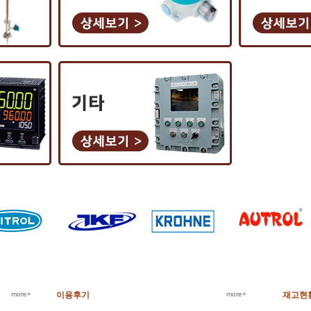
more+
이용후기
more+
재고현