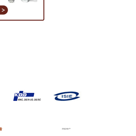
황
more+