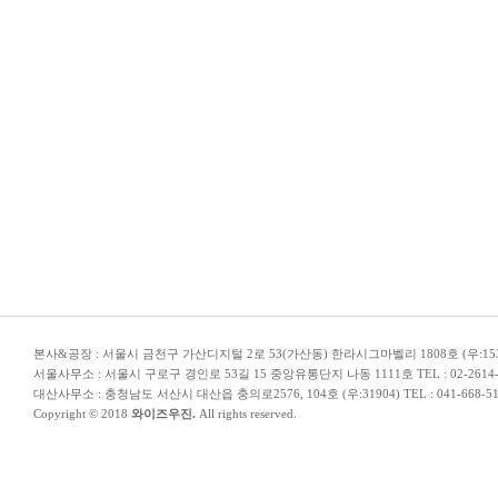
본사&공장 : 서울시 금천구 가산디지털 2로 53(가산동) 한라시그마벨리 1808호 (우:153-706) TEL
서울사무소 : 서울시 구로구 경인로 53길 15 중앙유통단지 나동 1111호 TEL : 02-2614-5110 
대산사무소 : 충청남도 서산시 대산읍 충의로2576, 104호 (우:31904) TEL : 041-668-5110 | E-
Copyright © 2018
와이즈우진.
All rights reserved.