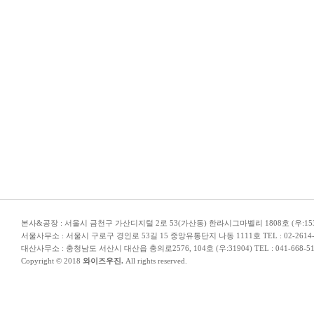
본사&공장 : 서울시 금천구 가산디지털 2로 53(가산동) 한라시그마벨리 1808호 (우:153-706) TEL
서울사무소 : 서울시 구로구 경인로 53길 15 중앙유통단지 나동 1111호 TEL : 02-2614-5110 
대산사무소 : 충청남도 서산시 대산읍 충의로2576, 104호 (우:31904) TEL : 041-668-5110 | E-
Copyright © 2018
와이즈우진.
All rights reserved.