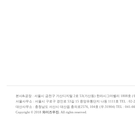
본사&공장 : 서울시 금천구 가산디지털 2로 53(가산동) 한라시그마벨리 1808호 (우:153-706) 
서울사무소 : 서울시 구로구 경인로 53길 15 중앙유통단지 나동 1111호 TEL : 02-2614-51
대산사무소 : 충청남도 서산시 대산읍 충의로2576, 104호 (우:31904) TEL : 041-668-5110 
Copyright © 2018
와이즈우진.
All rights reserved.