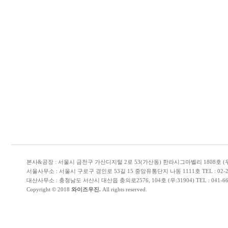
본사&공장 : 서울시 금천구 가산디지털 2로 53(가산동) 한라시그마벨리 1808호 (우:153-706) 
서울사무소 : 서울시 구로구 경인로 53길 15 중앙유통단지 나동 1111호 TEL : 02-2614-51
대산사무소 : 충청남도 서산시 대산읍 충의로2576, 104호 (우:31904) TEL : 041-668-5110 
Copyright © 2018
와이즈우진.
All rights reserved.