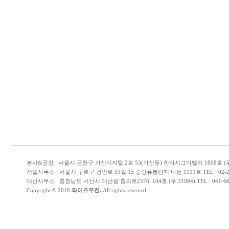
본사&공장 : 서울시 금천구 가산디지털 2로 53(가산동) 한라시그마벨리 1808호 (우:153-706) 
서울사무소 : 서울시 구로구 경인로 53길 15 중앙유통단지 나동 1111호 TEL : 02-2614-51
대산사무소 : 충청남도 서산시 대산읍 충의로2576, 104호 (우:31904) TEL : 041-668-5110 
Copyright © 2018
와이즈우진.
All rights reserved.