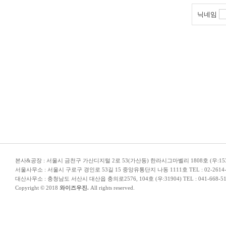
닉네임
본사&공장 : 서울시 금천구 가산디지털 2로 53(가산동) 한라시그마벨리 1808호 (우:153-706) TEL
서울사무소 : 서울시 구로구 경인로 53길 15 중앙유통단지 나동 1111호 TEL : 02-2614-5110 
대산사무소 : 충청남도 서산시 대산읍 충의로2576, 104호 (우:31904) TEL : 041-668-5110 | E-
Copyright © 2018
와이즈우진.
All rights reserved.